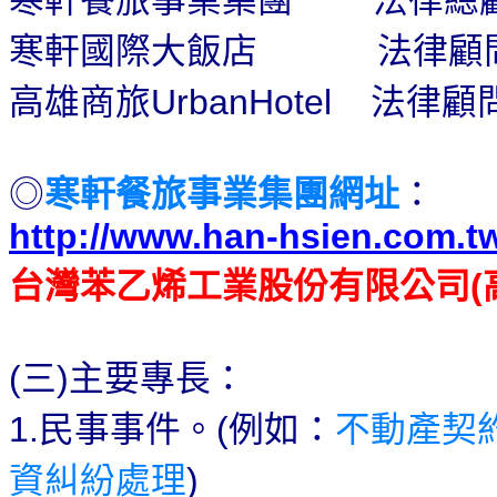
寒軒國際大飯店
法律顧
高雄商旅
法律顧
UrbanHotel
寒軒餐旅事業集團網址
：
◎
http://www.han-hsien.com.t
台灣苯乙烯工業股份有限公司
(
三
主要專長：
(
)
民事事件。
例如：
不動產契
1.
(
資糾紛處理
)