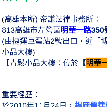
高雄本所
帝謙法律事務所：
)
(
高雄市左營區
明華一路
813
350
由捷運巨蛋站
號出口，近「
(
2
小品大樓
)
【青鬆小品大樓：位於
【
明華
重要經歷：
於
年
月
日，
楊岡儒律
2010
11
24